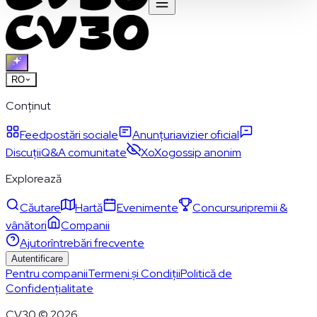
RO
Conținut
Feed
postări sociale
Anunțuri
avizier oficial
Discuții
Q&A comunitate
XoXo
gossip anonim
Explorează
Căutare
Hartă
Evenimente
Concursuri
premii &
vânători
Companii
Ajutor
întrebări frecvente
Autentificare
Pentru companii
Termeni și Condiții
Politică de
Confidențialitate
CV30 © 2026