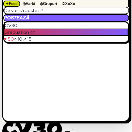
✦
Feed
◎
Hartă
◍
Grupuri
✲
XoXo
Ce vrei să postezi?
POSTEAZĂ
CV30
Graduation Kit
♥ 50
○ 10
↗ 15