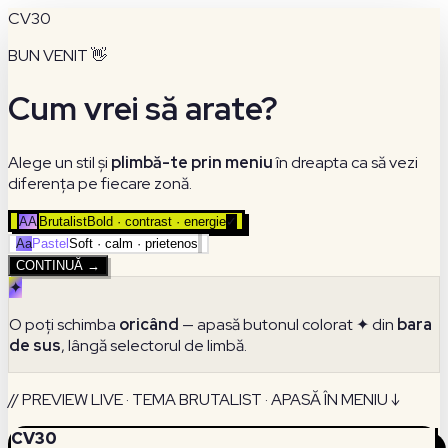
CV30
BUN VENIT 👋
Cum vrei să arate?
Alege un stil și
plimbă-te prin meniu
în dreapta ca să vezi
diferența pe fiecare zonă.
AA
Brutalist
Bold · contrast · energie
✓
Aa
Pastel
Soft · calm · prietenos
CONTINUĂ →
✦
O poți schimba
oricând
— apasă butonul colorat ✦ din
bara
de sus
, lângă selectorul de limbă.
// PREVIEW LIVE · TEMA BRUTALIST · APASĂ ÎN MENIU ↓
CV30