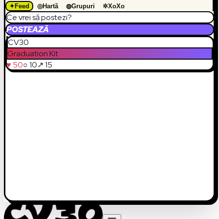
✦
Feed
◎
Hartă
◍
Grupuri
✲
XoXo
Ce vrei să postezi?
POSTEAZĂ
CV30
Graduation Kit
♥ 50
○ 10
↗ 15