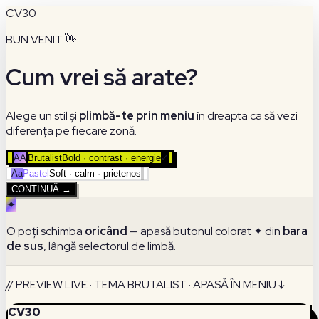
CV30
BUN VENIT 👋
Cum vrei să arate?
Alege un stil și
plimbă-te prin meniu
în dreapta ca să vezi
diferența pe fiecare zonă.
AA
Brutalist
Bold · contrast · energie
✓
Aa
Pastel
Soft · calm · prietenos
CONTINUĂ →
✦
O poți schimba
oricând
— apasă butonul colorat ✦ din
bara
de sus
, lângă selectorul de limbă.
// PREVIEW LIVE · TEMA BRUTALIST · APASĂ ÎN MENIU ↓
CV30