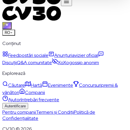
RO
Conținut
Feed
postări sociale
Anunțuri
avizier oficial
Discuții
Q&A comunitate
XoXo
gossip anonim
Explorează
Căutare
Hartă
Evenimente
Concursuri
premii &
vânători
Companii
Ajutor
întrebări frecvente
Autentificare
Pentru companii
Termeni și Condiții
Politică de
Confidențialitate
CV30 © 2026