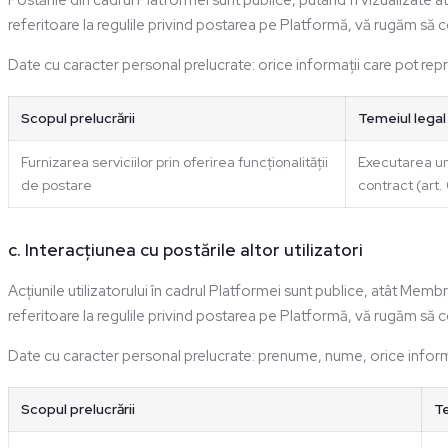
Postările din cadrul Platformei sunt publice, putând fi vizualizate atâ
referitoare la regulile privind postarea pe Platformă, vă rugăm să con
Date cu caracter personal prelucrate: orice informații care pot rep
Scopul prelucrării
Temeiul legal
Furnizarea serviciilor prin oferirea funcționalității
Executarea un
de postare
contract (art. 6
c. Interacțiunea cu postările altor utilizatori
Acțiunile utilizatorului în cadrul Platformei sunt publice, atât Membr
referitoare la regulile privind postarea pe Platformă, vă rugăm să con
Date cu caracter personal prelucrate: prenume, nume, orice inform
Scopul prelucrării
Te