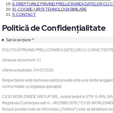
9. DREPTURILE PRIVIND PRELUCRAREA DATELOR CU
10. COOKIE-URI ȘI TEHNOLOGII SIMILARE
11. CONTACT
Politică de Confidențialitate
Sari la secțiune
POLITICĂ PRIVIND PRELUCRAREA DATELOR CU CARACTER 
Versiune document: 2.1
Ultima actualizare: 04.07.2026
Respectarea vieții dumneavoastră private este unul dintre angaja
conformitate cu legislația aplicabilă.
CV30 WORLDWIDE GROUP SRL, având sediul în STR. G-RAL BARBU V
Registrului Comerțului sub nr. J40/588/2015 ("CV30 WORLDWIDE GR
Scopul acestei note de informare („Politică”) este să detalie