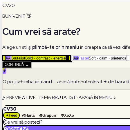
CV30
BUN VENIT 👋
Cum vrei să arate?
Alege un stil și
plimbă-te prin meniu
în dreapta ca să vezi dif
AA
Brutalist
Bold · contrast · energie
✓
Aa
Pastel
Soft · calm · prietenos
CONTINUĂ →
✦
O poți schimba
oricând
— apasă butonul colorat ✦ din
bara d
// PREVIEW LIVE · TEMA BRUTALIST · APASĂ ÎN MENIU ↓
CV30
✦
Feed
◎
Hartă
◍
Grupuri
✲
XoXo
Ce vrei să postezi?
POSTEAZĂ