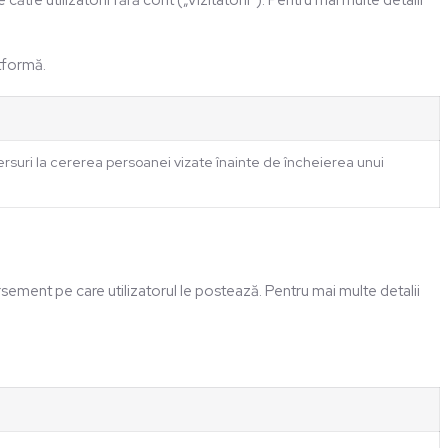
ătre utilizatorii fără cont („Vizitatorii”). Pentru mai multe detalii
atformă.
rsuri la cererea persoanei vizate înainte de încheierea unui
dorsement pe care utilizatorul le postează. Pentru mai multe detalii