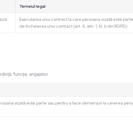
Temeiul legal
tură
Executarea unui contract la care persoana vizată este parte
de încheierea unui contract (art. 6, alin. 1, lit. b din RGPD)
ință, funcția, angajator.
soana vizată este parte sau pentru a face demersuri la cererea persoanei