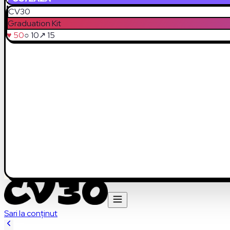
CV30
Graduation Kit
♥ 50
○ 10
↗ 15
Sari la conținut