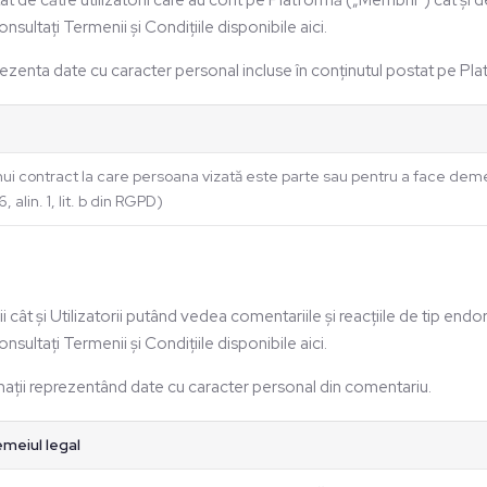
t de către utilizatorii care au cont pe Platformă („Membrii”) cât și de c
sultați Termenii și Condițiile disponibile aici.
rezenta date cu caracter personal incluse în conținutul postat pe Pl
ui contract la care persoana vizată este parte sau pentru a face deme
, alin. 1, lit. b din RGPD)
ii cât și Utilizatorii putând vedea comentariile și reacțiile de tip en
sultați Termenii și Condițiile disponibile aici.
ații reprezentând date cu caracter personal din comentariu.
meiul legal