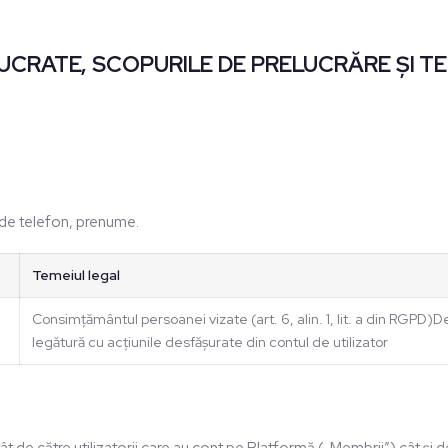
UCRATE, SCOPURILE DE PRELUCRĂRE ȘI T
 de telefon, prenume.
Temeiul legal
e
Consimțământul persoanei vizate (art. 6, alin. 1, lit. a din RGPD)D
legătură cu acțiunile desfășurate din contul de utilizator