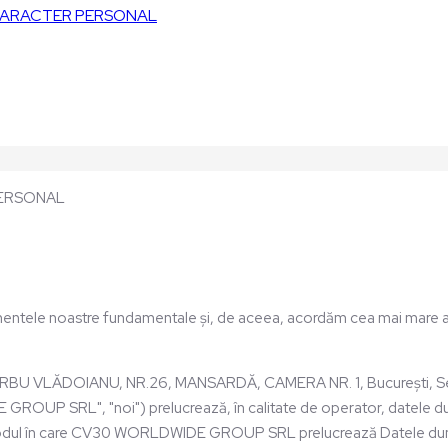
 CARACTER PERSONAL
PERSONAL
mentele noastre fundamentale și, de aceea, acordăm cea mai mare at
LĂDOIANU, NR.26, MANSARDĂ, CAMERA NR. 1, București, Sector 1, 
OUP SRL", "noi") prelucrează, în calitate de operator, datele du
ze modul în care CV30 WORLDWIDE GROUP SRL prelucrează Datele du