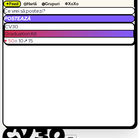
✦
Feed
◎
Hartă
◍
Grupuri
✲
XoXo
Ce vrei să postezi?
POSTEAZĂ
CV30
Graduation Kit
♥ 50
○ 10
↗ 15