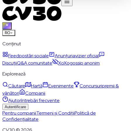
RO
Conținut
Feed
postări sociale
Anunțuri
avizier oficial
Discuții
Q&A comunitate
XoXo
gossip anonim
Explorează
Căutare
Hartă
Evenimente
Concursuri
premii &
vânători
Companii
Ajutor
întrebări frecvente
Autentificare
Pentru companii
Termeni și Condiții
Politică de
Confidențialitate
CV30 © 2026