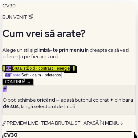
CV30
BUN VENIT 👋
Cum vrei să arate?
Alege un stil și
plimbă-te prin meniu
în dreapta ca să vezi
diferența pe fiecare zonă.
AA
Brutalist
Bold · contrast · energie
✓
Aa
Pastel
Soft · calm · prietenos
CONTINUĂ →
✦
O poți schimba
oricând
— apasă butonul colorat ✦ din
bara
de sus
, lângă selectorul de limbă.
// PREVIEW LIVE · TEMA BRUTALIST · APASĂ ÎN MENIU ↓
CV30