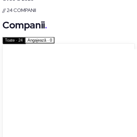
// 24 COMPANII
Companii
.
Toate · 24
Angajează · 0