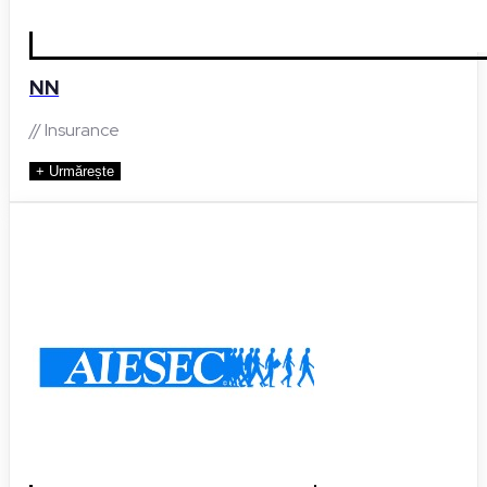
NN
// Insurance
+ Urmărește