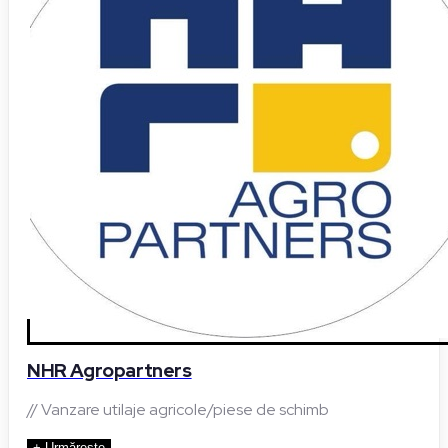
NHR Agropartners
// Vanzare utilaje agricole/piese de schimb
+ Urmărește