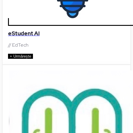
eStudent AI
// EdTech
+ Urmărește