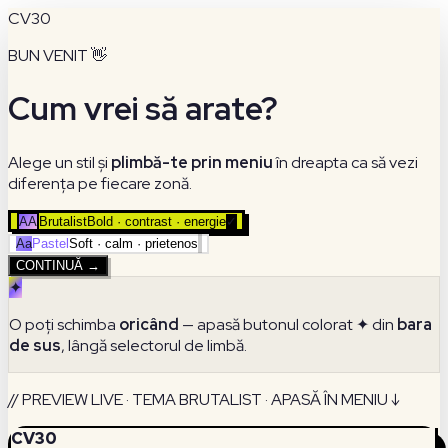
CV30
BUN VENIT 👋
Cum vrei să arate?
Alege un stil și
plimbă-te prin meniu
în dreapta ca să vezi
diferența pe fiecare zonă.
AA
Brutalist
Bold · contrast · energie
✓
Aa
Pastel
Soft · calm · prietenos
CONTINUĂ →
✦
O poți schimba
oricând
— apasă butonul colorat ✦ din
bara
de sus
, lângă selectorul de limbă.
// PREVIEW LIVE · TEMA BRUTALIST · APASĂ ÎN MENIU ↓
CV30