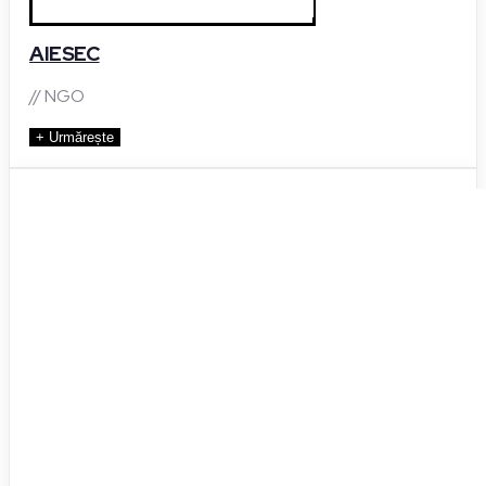
AIESEC
// NGO
+ Urmărește