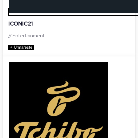
ICONIC21
// Entertainment
+ Urmărește