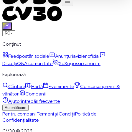
RO
Conținut
Feed
postări sociale
Anunțuri
avizier oficial
Discuții
Q&A comunitate
XoXo
gossip anonim
Explorează
Căutare
Hartă
Evenimente
Concursuri
premii &
vânători
Companii
Ajutor
întrebări frecvente
Autentificare
Pentru companii
Termeni și Condiții
Politică de
Confidențialitate
CV30 © 2026