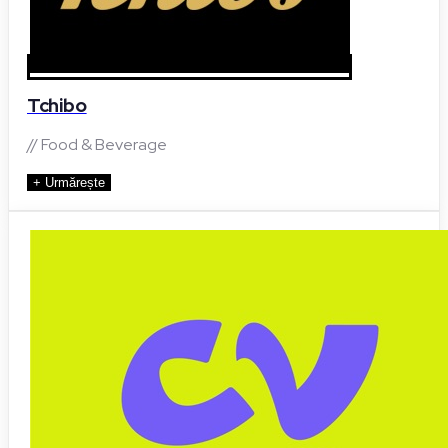
Tchibo
// Food & Beverage
+ Urmărește