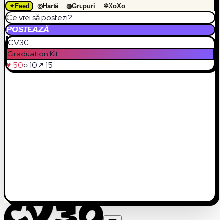
✦
Feed
◎
Hartă
◍
Grupuri
✲
XoXo
Ce vrei să postezi?
POSTEAZĂ
CV30
Graduation Kit
♥ 50
○ 10
↗ 15