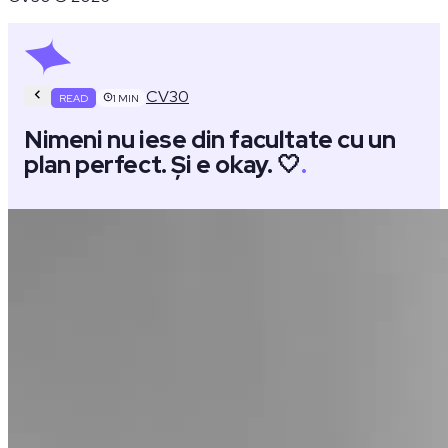
CV30
READ
1
MIN
Nimeni nu iese din facultate cu un
plan perfect. Și e okay. 🤍
.