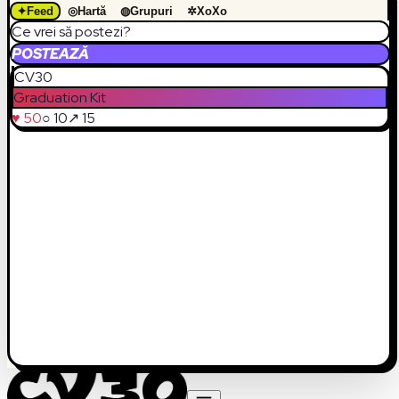
✦
Feed
◎
Hartă
◍
Grupuri
✲
XoXo
Ce vrei să postezi?
POSTEAZĂ
CV30
Graduation Kit
♥ 50
○ 10
↗ 15