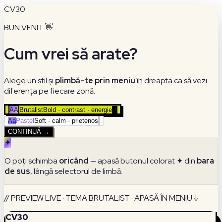
CV30
BUN VENIT 👋
Cum vrei să arate?
Alege un stil și
plimbă-te prin meniu
în dreapta ca să vezi
diferența pe fiecare zonă.
AA
Brutalist
Bold · contrast · energie
✓
Aa
Pastel
Soft · calm · prietenos
CONTINUĂ →
✦
O poți schimba
oricând
— apasă butonul colorat ✦ din
bara
de sus
, lângă selectorul de limbă.
// PREVIEW LIVE · TEMA BRUTALIST · APASĂ ÎN MENIU ↓
CV30