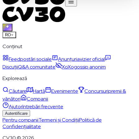
RO
Conținut
Feed
postări sociale
Anunțuri
avizier oficial
Discuții
Q&A comunitate
XoXo
gossip anonim
Explorează
Căutare
Hartă
Evenimente
Concursuri
premii &
vânători
Companii
Ajutor
întrebări frecvente
Autentificare
Pentru companii
Termeni și Condiții
Politică de
Confidențialitate
CV30 © 2026