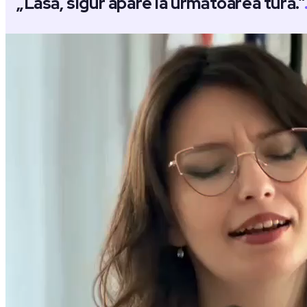
„Lasă, sigur apare la următoarea tură.”