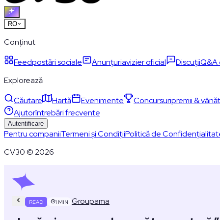
RO
Conținut
Feed
postări sociale
Anunțuri
avizier oficial
Discuții
Q&A 
Explorează
Căutare
Hartă
Evenimente
Concursuri
premii & vânăt
Ajutor
întrebări frecvente
Autentificare
Pentru companii
Termeni și Condiții
Politică de Confidențialita
CV30 © 2026
Groupama
READ
1
MIN