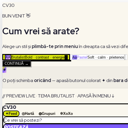
CV30
BUN VENIT 👋
Cum vrei să arate?
Alege un stil și
plimbă-te prin meniu
în dreapta ca să vezi dif
AA
Brutalist
Bold · contrast · energie
✓
Aa
Pastel
Soft · calm · prietenos
CONTINUĂ →
✦
O poți schimba
oricând
— apasă butonul colorat ✦ din
bara d
// PREVIEW LIVE · TEMA BRUTALIST · APASĂ ÎN MENIU ↓
CV30
✦
Feed
◎
Hartă
◍
Grupuri
✲
XoXo
Ce vrei să postezi?
POSTEAZĂ