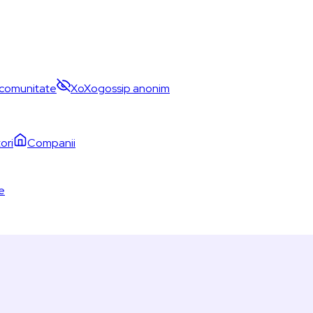
comunitate
XoXo
gossip anonim
ori
Companii
te