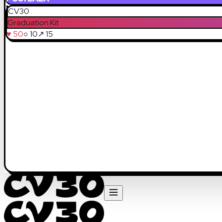
CV30
Graduation Kit
♥ 50
○ 10
↗ 15